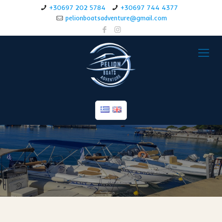
+30697 202 5784
+30697 744 4377
pelionboatsadventure@gmail.com