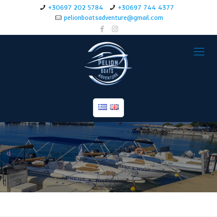
+30697 202 5784
+30697 744 4377
pelionboatsadventure@gmail.com