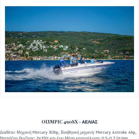
OLYMPIC 490SX - ΑΕΛΙΑΣ
Διαθέτει: Μηχανή Mercury 30hp, Βοηθητική μηχανή: Mercury 4stroke 4hp,
Ντεπόζιτο βενζίνης: 2x25lt και έχει Μέση κατανάλωση: 0.5-0.7 lit/nm.